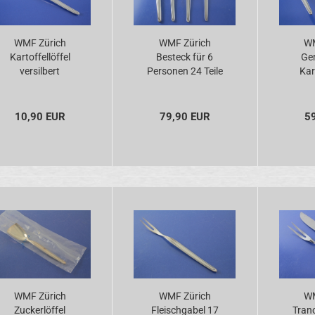
WMF Zürich
WMF Zürich
WM
Kartoffellöffel
Besteck für 6
Ge
versilbert
Personen 24 Teile
Kar
versilbert
Tor
Sa
v
10,90 EUR
79,90 EUR
5
WMF Zürich
WMF Zürich
WM
Zuckerlöffel
Fleischgabel 17
Tran