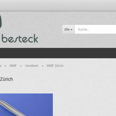
Alle
»
»
»
e
WMF
Versilbert
WMF Zürich
Zürich