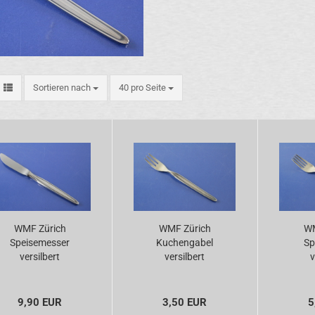
Sortieren nach
pro Seite
Sortieren nach
40 pro Seite
WMF Zürich
WMF Zürich
WM
Speisemesser
Kuchengabel
Sp
versilbert
versilbert
v
9,90 EUR
3,50 EUR
5