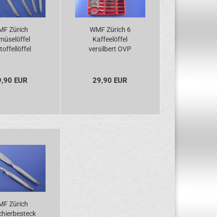
F Zürich
WMF Zürich 6
müselöffel
Kaffeelöffel
toffellöffel
versilbert OVP
tenheber 2
hnelöffel
ersilbert
9,90 EUR
29,90 EUR
F Zürich
chierbesteck