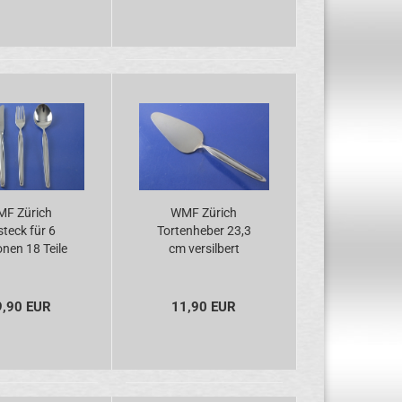
F Zürich
WMF Zürich
teck für 6
Tortenheber 23,3
nen 18 Teile
cm versilbert
ersilbert
9,90 EUR
11,90 EUR