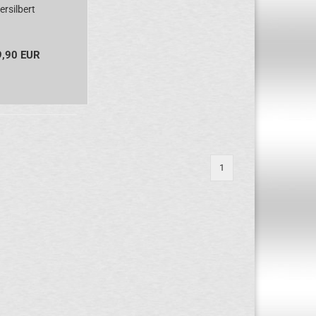
ersilbert
9,90 EUR
1