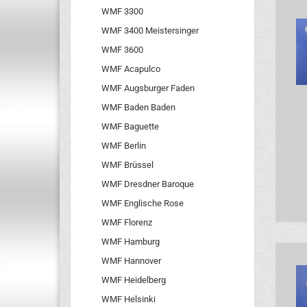
WMF 3300
WMF 3400 Meistersinger
WMF 3600
WMF Acapulco
WMF Augsburger Faden
WMF Baden Baden
WMF Baguette
WMF Berlin
WMF Brüssel
WMF Dresdner Baroque
WMF Englische Rose
WMF Florenz
WMF Hamburg
WMF Hannover
WMF Heidelberg
WMF Helsinki