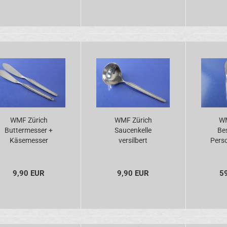
WMF Zürich
WMF Zürich
WM
Buttermesser +
Saucenkelle
Bes
Käsemesser
versilbert
Perso
versilbert
v
9,90 EUR
9,90 EUR
5