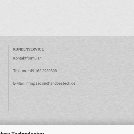
KUNDENSERVICE
Kontaktformular
Telefon: +49 162 2939838
E-Mail: info@secondhandbesteck.de
dere Technologien