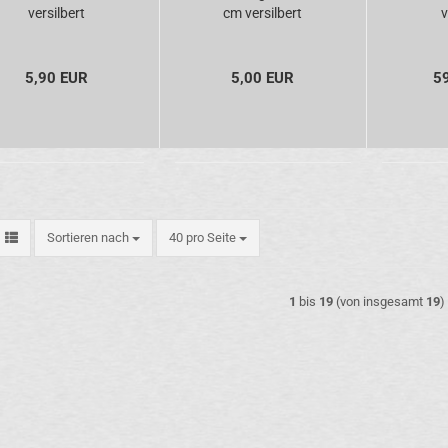
versilbert
cm versilbert
v
5,90 EUR
5,00 EUR
5
Sortieren nach
pro Seite
Sortieren nach
40 pro Seite
1
bis
19
(von insgesamt
19
)