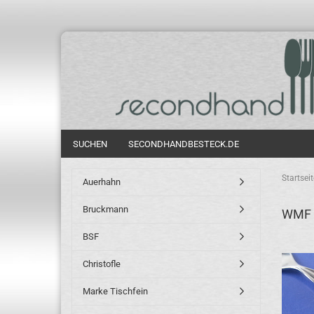
SUCHEN
SECONDHANDBESTECK.DE
Startseit
Auerhahn
Bruckmann
WMF 
BSF
Christofle
Marke Tischfein