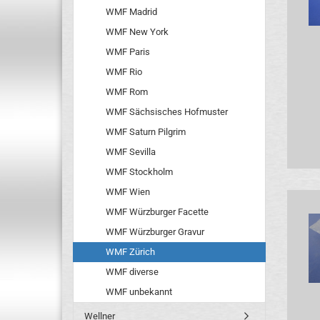
WMF Madrid
WMF New York
WMF Paris
WMF Rio
WMF Rom
WMF Sächsisches Hofmuster
WMF Saturn Pilgrim
WMF Sevilla
WMF Stockholm
WMF Wien
WMF Würzburger Facette
WMF Würzburger Gravur
WMF Zürich
WMF diverse
WMF unbekannt
Wellner