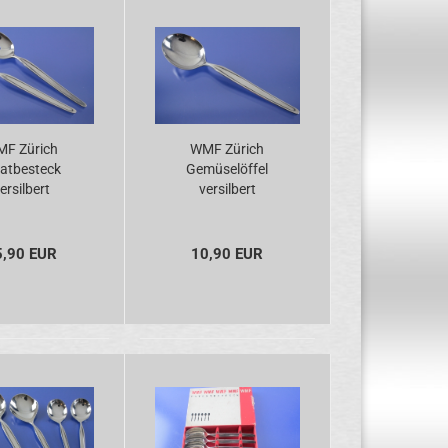
F Zürich
WMF Zürich
latbesteck
Gemüselöffel
ersilbert
versilbert
5,90 EUR
10,90 EUR