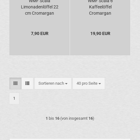
WMF Scala
WMF Scala 6
Limonadenlöffel 22
Kaffeelöffel
cm Cromargan
Cromargan
7,90 EUR
19,90 EUR
Sortieren nach
pro Seite
Sortieren nach
40 pro Seite
1
1
bis
16
(von insgesamt
16
)