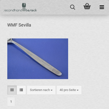
WMF Sevilla
Sortieren nach
pro Seite
Sortieren nach
40 pro Seite
1