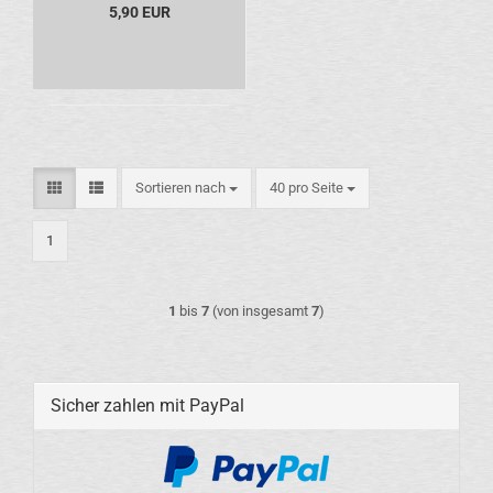
5,90 EUR
Sortieren nach
pro Seite
Sortieren nach
40 pro Seite
1
1
bis
7
(von insgesamt
7
)
Sicher zahlen mit PayPal