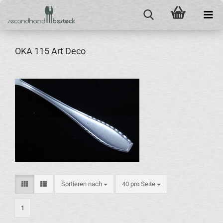
OKA 115 Art Deco
Sortieren nach
pro Seite
Sortieren nach
40 pro Seite
1