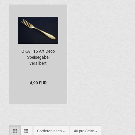
OKA 115 Art Deco
Speisegabel
versilbert
4,90 EUR
Sortieren nach
pro Seite
Sortieren nach
40 pro Seite