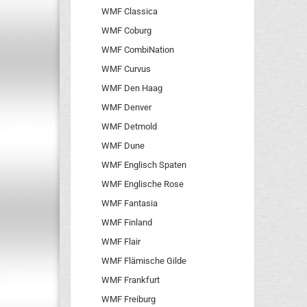
WMF Classica
WMF Coburg
WMF CombiNation
WMF Curvus
WMF Den Haag
WMF Denver
WMF Detmold
WMF Dune
WMF Englisch Spaten
WMF Englische Rose
WMF Fantasia
WMF Finland
WMF Flair
WMF Flämische Gilde
WMF Frankfurt
WMF Freiburg