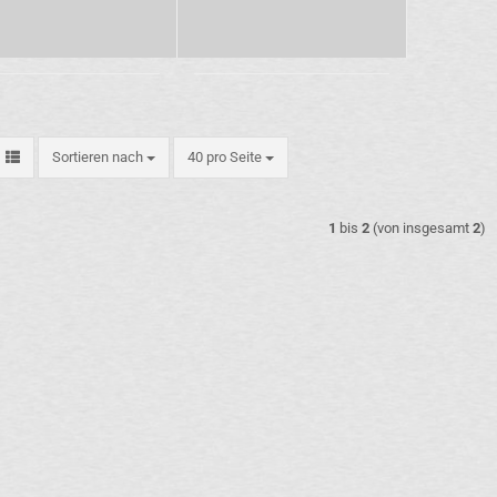
Sortieren nach
pro Seite
Sortieren nach
40 pro Seite
1
bis
2
(von insgesamt
2
)