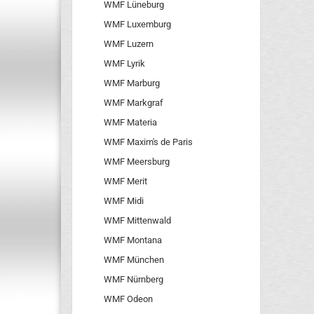
WMF Lüneburg
WMF Luxemburg
WMF Luzern
WMF Lyrik
WMF Marburg
WMF Markgraf
WMF Materia
WMF Maxim's de Paris
WMF Meersburg
WMF Merit
WMF Midi
WMF Mittenwald
WMF Montana
WMF München
WMF Nürnberg
WMF Odeon