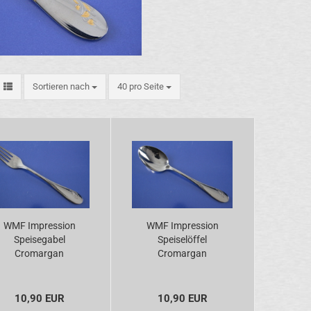
Sortieren nach
pro Seite
Sortieren nach
40 pro Seite
WMF Impression
WMF Impression
Speisegabel
Speiselöffel
Cromargan
Cromargan
10,90 EUR
10,90 EUR