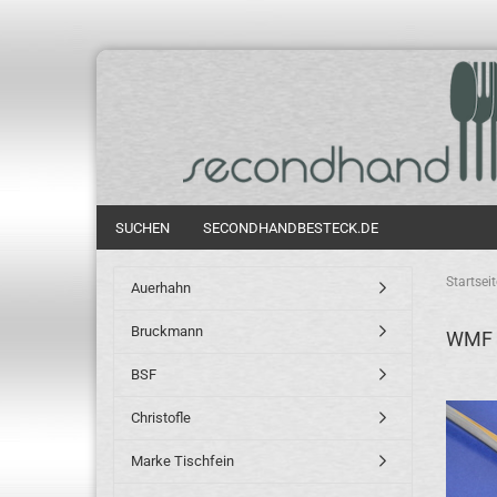
SUCHEN
SECONDHANDBESTECK.DE
Startseit
Auerhahn
Bruckmann
WMF 
BSF
Christofle
Marke Tischfein