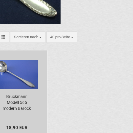
Sortieren nach
pro Seite
Sortieren nach
40 pro Seite
Bruckmann
Modell 565
modern Barock
Suppenkelle
versilbert
18,90 EUR