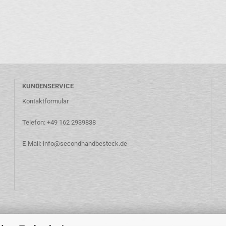
KUNDENSERVICE
Kontaktformular
Telefon: +49 162 2939838
E-Mail: info@secondhandbesteck.de