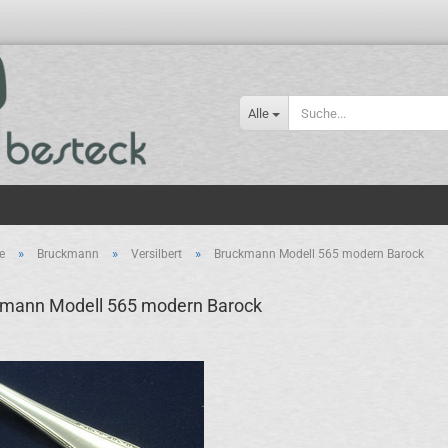
Alle
»
»
»
e
Bruckmann
Versilbert
Bruckmann Modell 565 modern Barock
mann Modell 565 modern Barock