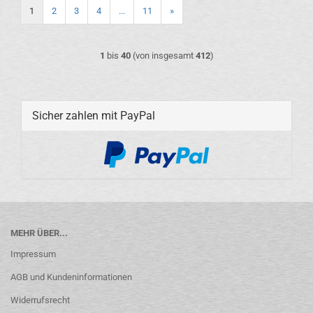
1
2
3
4
...
11
»
1
bis
40
(von insgesamt
412
)
Sicher zahlen mit PayPal
MEHR ÜBER...
Impressum
AGB und Kundeninformationen
Widerrufsrecht