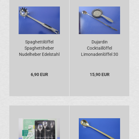
Spaghettilöffel
Dujardin
Spaghettiheber
Cocktaillöffel
Nudelheber Edelstahl
Limonadenlöffel 30
18/8
cm + Barsieb
Edelstahl
6,90 EUR
15,90 EUR