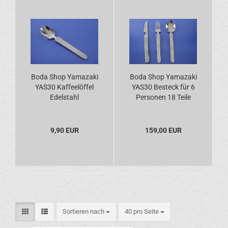
Boda Shop Yamazaki
Boda Shop Yamazaki
YAS30 Kaffeelöffel
YAS30 Besteck für 6
Edelstahl
Personen 18 Teile
Edelstahl
9,90 EUR
159,00 EUR
Sortieren nach
pro Seite
Sortieren nach
40 pro Seite