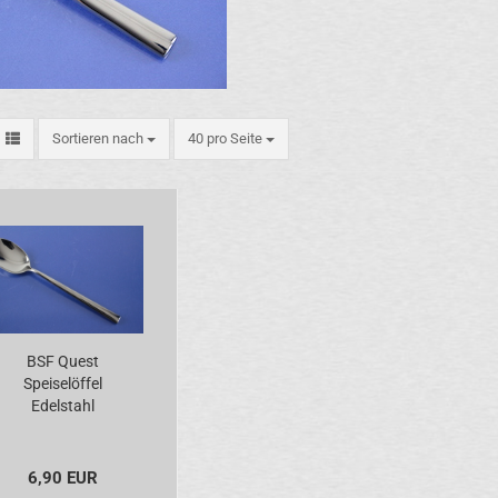
Sortieren nach
pro Seite
Sortieren nach
40 pro Seite
BSF Quest
Speiselöffel
Edelstahl
6,90 EUR