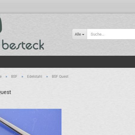
Alle
»
»
»
e
BSF
Edelstahl
BSF Quest
Quest