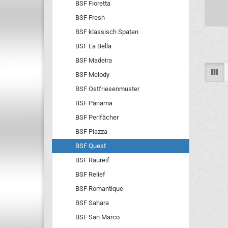
BSF Fioretta
BSF Fresh
BSF klassisch Spaten
BSF La Bella
BSF Madeira
BSF Melody
BSF Ostfriesenmuster
BSF Panama
BSF Perlfächer
BSF Piazza
BSF Quest
BSF Raureif
BSF Relief
BSF Romantique
BSF Sahara
BSF San Marco