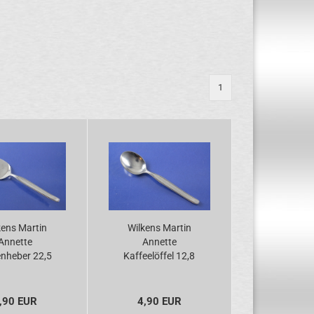
1
kens Martin
Wilkens Martin
Annette
Annette
enheber 22,5
Kaffeelöffel 12,8
versilbert
cm versilbert
,90 EUR
4,90 EUR