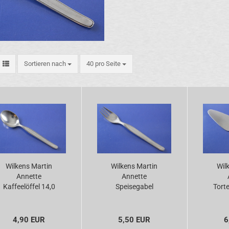
Sortieren nach
pro Seite
Sortieren nach
40 pro Seite
Wilkens Martin
Wilkens Martin
Wil
Annette
Annette
Kaffeelöffel 14,0
Speisegabel
Tort
cm versilbert
versilbert
cm 
4,90 EUR
5,50 EUR
6