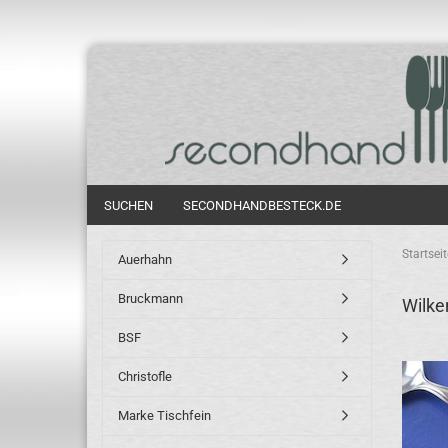
SUCHEN
SECONDHANDBESTECK.DE
Startseit
Auerhahn
Bruckmann
Wilke
BSF
Christofle
Marke Tischfein