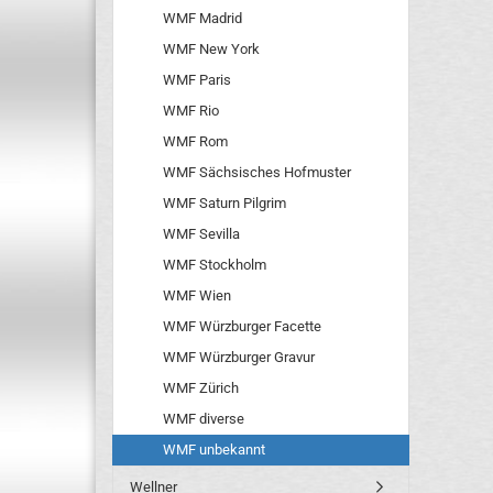
WMF Madrid
WMF New York
WMF Paris
WMF Rio
WMF Rom
WMF Sächsisches Hofmuster
WMF Saturn Pilgrim
WMF Sevilla
WMF Stockholm
WMF Wien
WMF Würzburger Facette
WMF Würzburger Gravur
WMF Zürich
WMF diverse
WMF unbekannt
Wellner