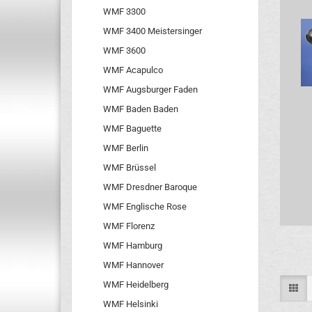
WMF 3300
WMF 3400 Meistersinger
WMF 3600
WMF Acapulco
WMF Augsburger Faden
WMF Baden Baden
WMF Baguette
WMF Berlin
WMF Brüssel
WMF Dresdner Baroque
WMF Englische Rose
WMF Florenz
WMF Hamburg
WMF Hannover
WMF Heidelberg
WMF Helsinki