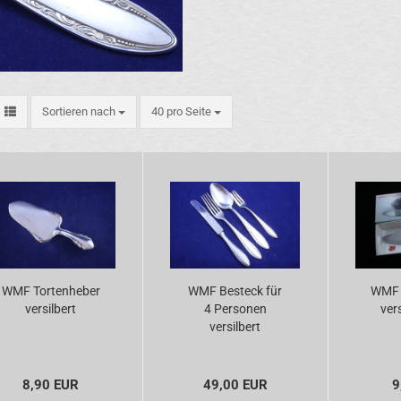
Sortieren nach
pro Seite
Sortieren nach
40 pro Seite
WMF Tortenheber
WMF Besteck für
WMF 
versilbert
4 Personen
ver
versilbert
8,90 EUR
49,00 EUR
9