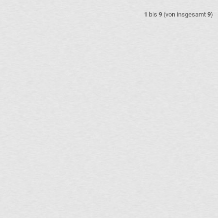
1
bis
9
(von insgesamt
9
)