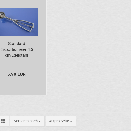
Standard
Eisportionierer 4,5
cm Edelstahl
5,90 EUR
Sortieren nach
pro Seite
Sortieren nach
40 pro Seite