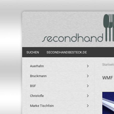
SUCHEN
SECONDHANDBESTECK.DE
Startseit
Auerhahn
Bruckmann
WMF 
BSF
Christofle
Marke Tischfein