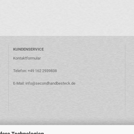
KUNDENSERVICE
Kontaktformular
Telefon: +49 162 2939838
E-Mail: info@secondhandbesteck.de
dere Technologien