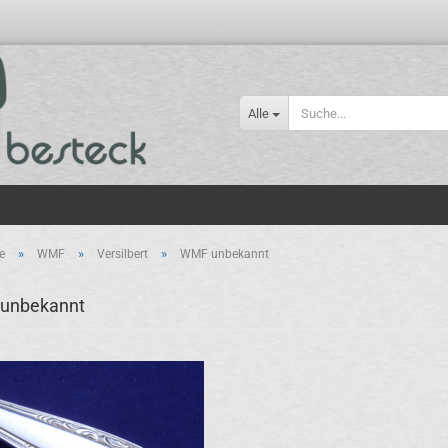
Alle
»
»
»
e
WMF
Versilbert
WMF unbekannt
unbekannt