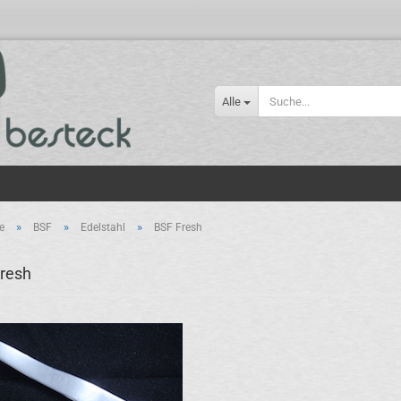
Alle
»
»
»
e
BSF
Edelstahl
BSF Fresh
resh