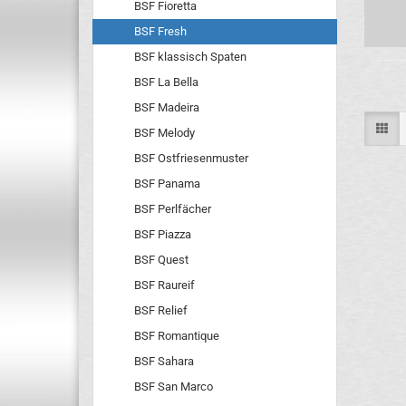
BSF Fioretta
BSF Fresh
BSF klassisch Spaten
BSF La Bella
BSF Madeira
BSF Melody
BSF Ostfriesenmuster
BSF Panama
BSF Perlfächer
BSF Piazza
BSF Quest
BSF Raureif
BSF Relief
BSF Romantique
BSF Sahara
BSF San Marco