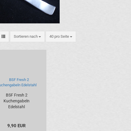
Sortieren nach
pro Seite
Sortieren nach
40 pro Seite
BSF Fresh 2
Kuchengabeln
Edelstahl
9,90 EUR