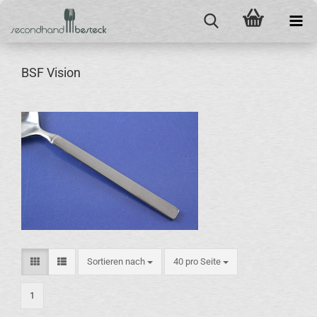
BSF Vision
Sortieren nach
pro Seite
Sortieren nach
40 pro Seite
1