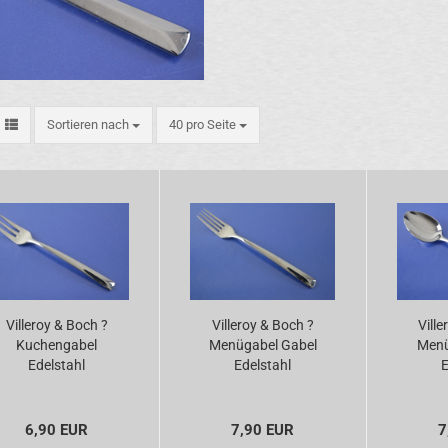
Sortieren nach
pro Seite
Sortieren nach
40 pro Seite
Villeroy & Boch ?
Villeroy & Boch ?
Ville
Kuchengabel
Menügabel Gabel
Menül
Edelstahl
Edelstahl
E
6,90 EUR
7,90 EUR
7