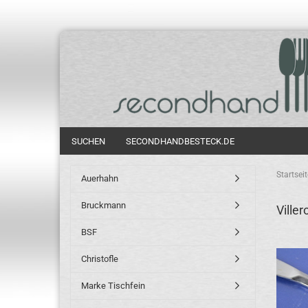
SUCHEN
SECONDHANDBESTECK.DE
Startseit
Auerhahn
Bruckmann
Viller
BSF
Christofle
Marke Tischfein