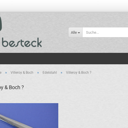
Alle
»
»
»
e
Villeroy & Boch
Edelstahl
Villeroy & Boch ?
oy & Boch ?